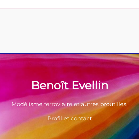
Benoît Evellin
Modélisme ferroviaire et autres broutilles.
Profil et contact