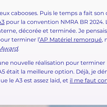
 deux cabooses. Puis le temps a fait s
A3
pour la convention NMRA BR 2024. Le 
interne, décorée et terminée. Je pensai
pour terminer l
’AP Matériel remorqué
, 
 Award
.
une nouvelle réalisation pour terminer 
 était la meilleure option. Déjà, je d
ue le A3 est assez laid, et
il me faut co