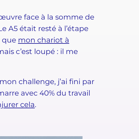
on œuvre face à la somme de
A5 était resté à l’étape
s que
mon chariot à
mais c’est loupé : il me
mon challenge, j’ai fini par
émarre avec 40% du travail
njurer cela
.