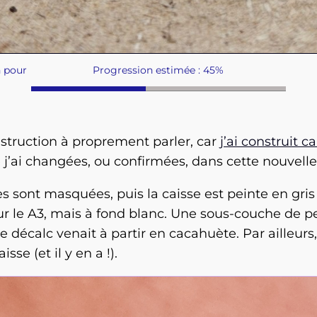
n pour
Progression estimée : 45%
nstruction à proprement parler, car
j’ai construit
e j’ai changées, ou confirmées, dans cette nouvelle
 sont masquées, puis la caisse est peinte en gris a
r le A3, mais à fond blanc. Une sous-couche de pe
si le décalc venait à partir en cacahuète. Par aille
sse (et il y en a !).