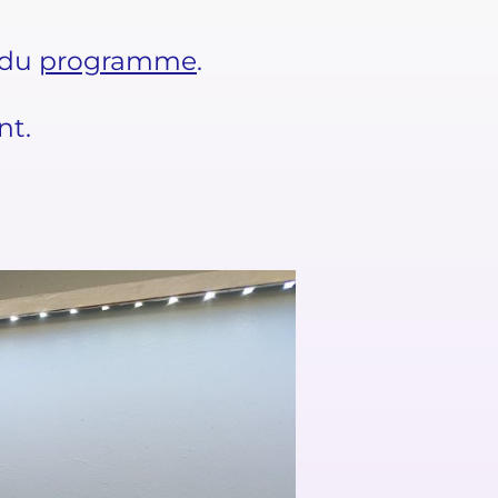
é du
programme
.
nt.