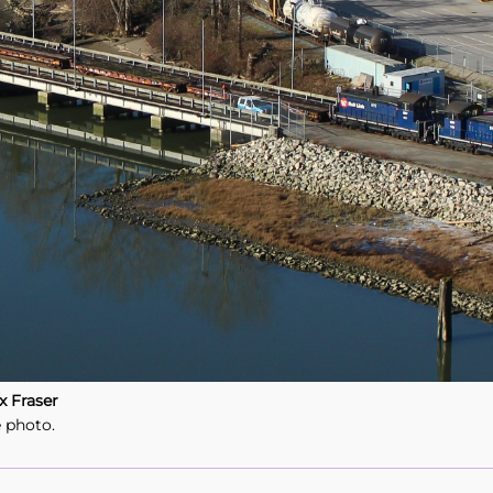
x Fraser
e photo.