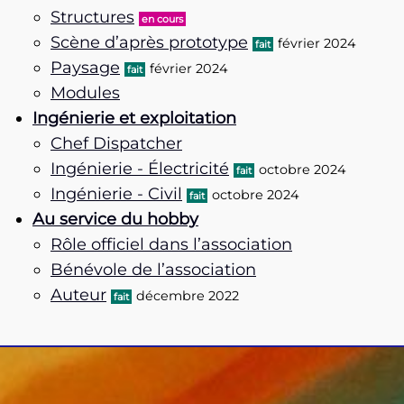
Structures
en cours
Scène d’après prototype
février 2024
fait
Paysage
février 2024
fait
Modules
Ingénierie et exploitation
Chef Dispatcher
Ingénierie - Électricité
octobre 2024
fait
Ingénierie - Civil
octobre 2024
fait
Au service du hobby
Rôle officiel dans l’association
Bénévole de l’association
Auteur
décembre 2022
fait