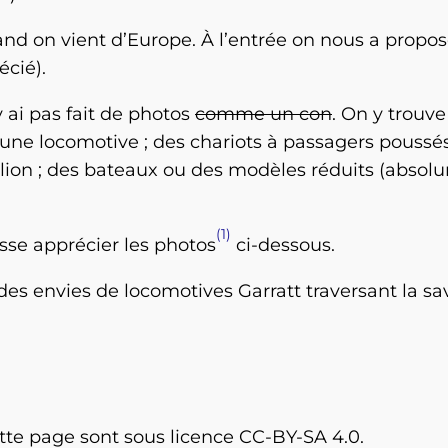
d on vient d’Europe. À l’entrée on nous a proposé
cié).
n’y ai pas fait de photos
comme un con
. On y trou
d’une locomotive ; des chariots à passagers poussés
un lion ; des bateaux ou des modèles réduits (abs
1
isse apprécier les photos
ci-dessous.
es envies de locomotives Garratt traversant la sava
ette page sont sous licence CC-BY-SA 4.0.