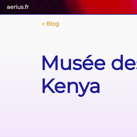
aerius.fr
Blog
Musée des
Kenya