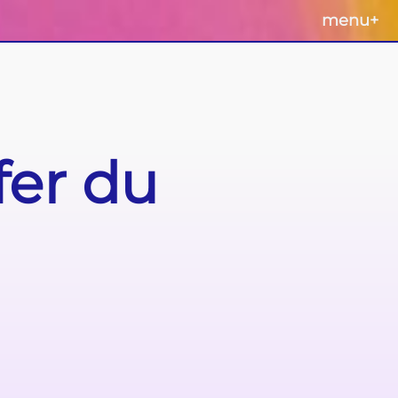
menu
+
fer du