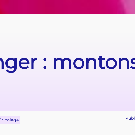
ger : montons 
Publ
Bricolage