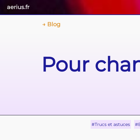
aerius.fr
Blog
Pour chan
#Trucs et astuces
#